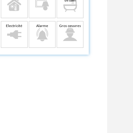
de bain
Electricité
Alarme
Gros oeuvres