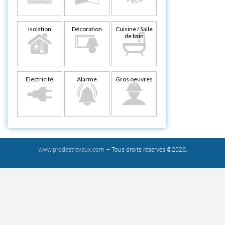
Isolation
Décoration
Cuisine / Salle
de bain
Electricité
Alarme
Gros oeuvres
www.prodestravaux.com
– Tous droits réservés ©2026.