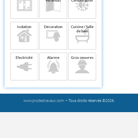
vérandas
Climatisation
Isolation
Décoration
Cuisine / Salle
de bain
Electricité
Alarme
Gros oeuvres
www.prodestravaux.com
– Tous droits réservés ©2026.