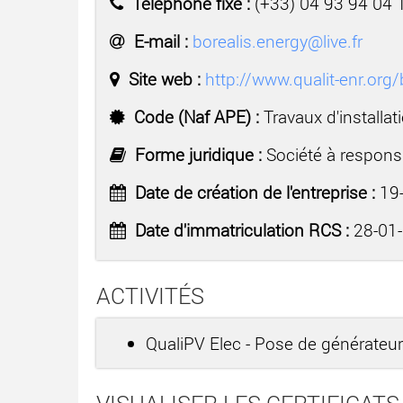
Téléphone fixe :
(+33) 04 93 94 04 
E-mail :
borealis.energy@live.fr
Site web :
http://www.qualit-enr.org/
Code (Naf APE) :
Travaux d'installa
Forme juridique :
Société à responsa
Date de création de l'entreprise :
19-
Date d'immatriculation RCS :
28-01
ACTIVITÉS
QualiPV Elec - Pose de générateu