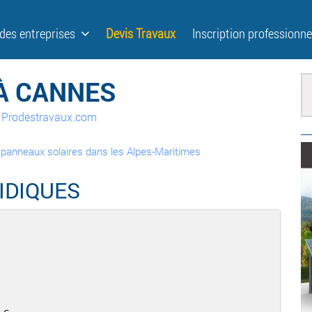
 des entreprises
Devis Travaux
Inscription professionne
À CANNES
ur Prodestravaux.com
e panneaux solaires dans les Alpes-Maritimes
IDIQUES