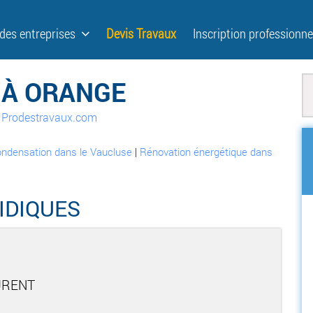
 des entreprises
Devis Travaux
Inscription professionne
 À ORANGE
ur Prodestravaux.com
ondensation dans le Vaucluse
|
Rénovation énergétique dans
IDIQUES
URENT