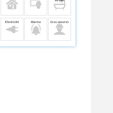
de bain
Electricité
Alarme
Gros oeuvres