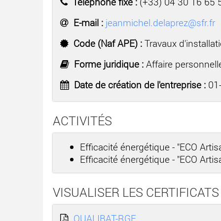
Téléphone fixe :
(+33) 04 30 16 65 
E-mail :
jeanmichel.delaprez@sfr.fr
Code (Naf APE) :
Travaux d'installat
Forme juridique :
Affaire personnell
Date de création de l'entreprise :
01-
ACTIVITÉS
Efficacité énergétique - "ECO Arti
Efficacité énergétique - "ECO Arti
VISUALISER LES CERTIFICATS
QUALIBAT-RGE