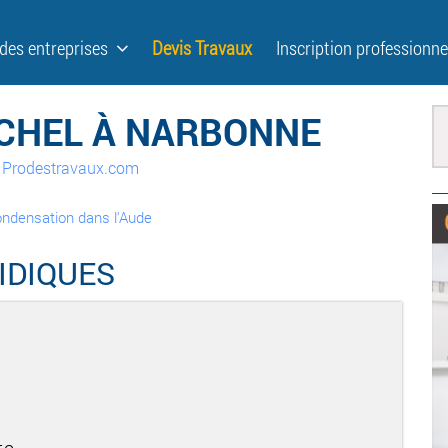
 des entreprises
Devis Travaux
Inscription professionne
ICHEL À NARBONNE
ur Prodestravaux.com
ondensation dans l'Aude
IDIQUES