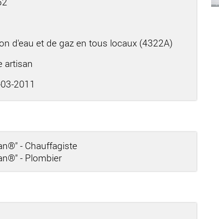
52
ion d'eau et de gaz en tous locaux (4322A)
e artisan
03-2011
san®" - Chauffagiste
san®" - Plombier