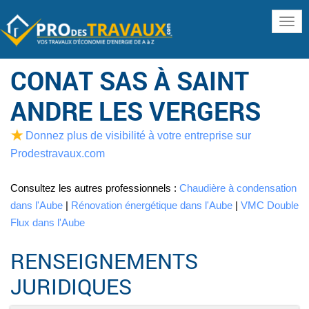
www
CONAT SAS À SAINT
ANDRE LES VERGERS
Donnez plus de visibilité à votre entreprise sur
Prodestravaux.com
Consultez les autres professionnels :
Chaudière à condensation
dans l'Aube
|
Rénovation énergétique dans l'Aube
|
VMC Double
Flux dans l'Aube
RENSEIGNEMENTS
JURIDIQUES