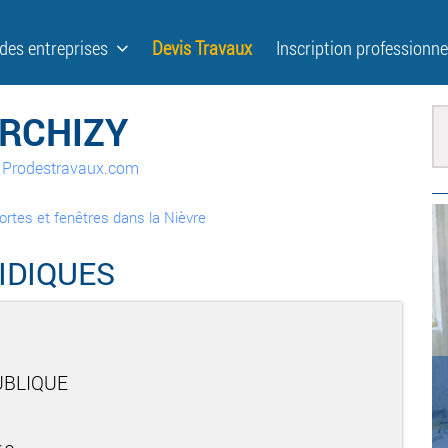
 des entreprises
Devis Travaux
Inscription professionne
ARCHIZY
ur Prodestravaux.com
portes et fenêtres dans la Nièvre
IDIQUES
UBLIQUE