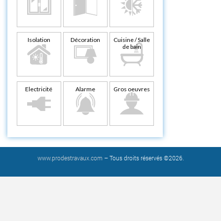
Isolation
Décoration
Cuisine / Salle
de bain
Electricité
Alarme
Gros oeuvres
www.prodestravaux.com
– Tous droits réservés ©2026.