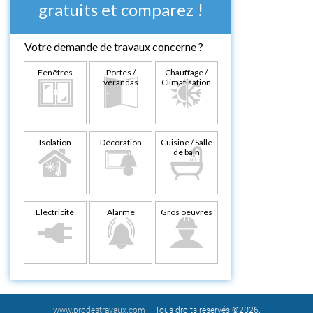
gratuits et comparez !
Votre demande de travaux concerne ?
Fenêtres
Portes /
Chauffage /
vérandas
Climatisation
Isolation
Décoration
Cuisine / Salle
de bain
Electricité
Alarme
Gros oeuvres
www.prodestravaux.com
– Tous droits réservés ©2026.