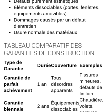
Défauts purement esthétiques
Éléments dissociables (portes, fenêtres,
équipements amovibles)
Dommages causés par un défaut
d'entretien
Usure normale des matériaux
TABLEAU COMPARATIF DES
GARANTIES DE CONSTRUCTION
Type de
Durée
Couverture
Exemples
Garantie
Fissures
Garantie de
Tous
mineures,
parfait
1 an
désordres
défauts de
achèvement
apparents
finition
Chaudière,
Garantie
Équipements
2 ans
volets,
biennale
dissociables