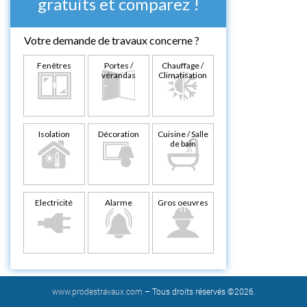
gratuits et comparez !
Votre demande de travaux concerne ?
Fenêtres
Portes /
Chauffage /
vérandas
Climatisation
Isolation
Décoration
Cuisine / Salle
de bain
Electricité
Alarme
Gros oeuvres
www.prodestravaux.com
– Tous droits réservés ©2026.