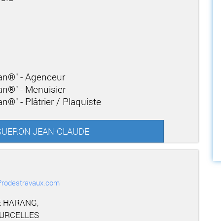
san®" - Agenceur
san®" - Menuisier
n®" - Plâtrier / Plaquiste
ARGUERON JEAN-CLAUDE
r Prodestravaux.com
E HARANG,
OURCELLES