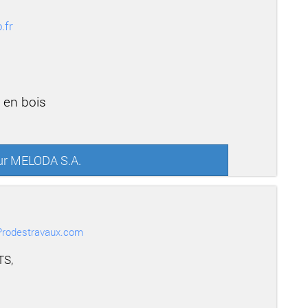
.fr
 en bois
sur MELODA S.A.
r Prodestravaux.com
TS,