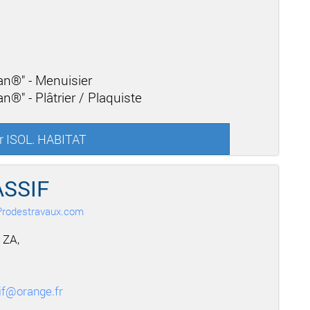
san®" - Menuisier
n®" - Plâtrier / Plaquiste
ur ISOL. HABITAT
SSIF
r Prodestravaux.com
 ZA,
if@orange.fr