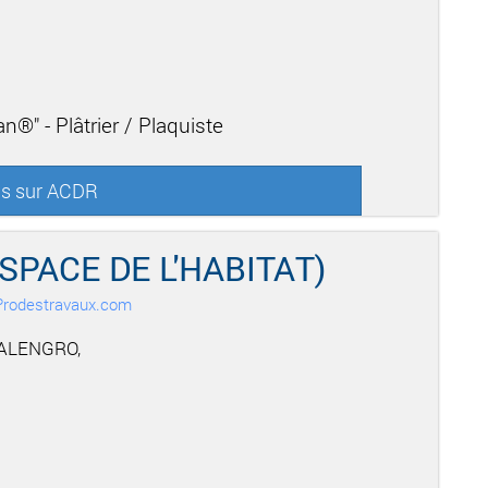
n®" - Plâtrier / Plaquiste
us sur ACDR
ESPACE DE L'HABITAT)
r Prodestravaux.com
ALENGRO,