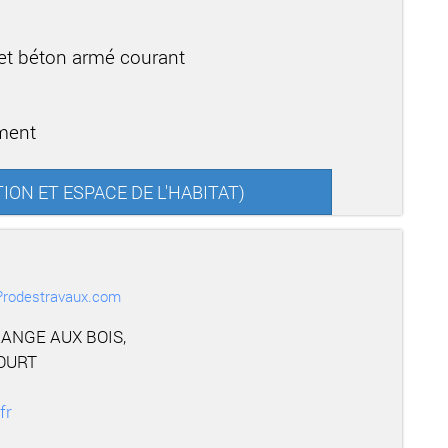
 et béton armé courant
ement
DITION ET ESPACE DE L'HABITAT)
r Prodestravaux.com
ANGE AUX BOIS,
OURT
fr