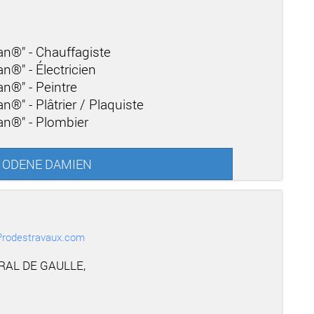
san®" - Chauffagiste
an®" - Électricien
an®" - Peintre
n®" - Plâtrier / Plaquiste
san®" - Plombier
ur ODENE DAMIEN
r Prodestravaux.com
RAL DE GAULLE,