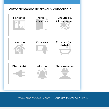
Votre demande de travaux concerne ?
Fenêtres
Portes /
Chauffage /
vérandas
Climatisation
Isolation
Décoration
Cuisine / Salle
de bain
Electricité
Alarme
Gros oeuvres
www.prodestravaux.com
– Tous droits réservés ©2026.