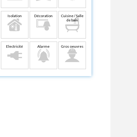
Isolation
Décoration
Cuisine / Salle
de bain
Electricité
Alarme
Gros oeuvres