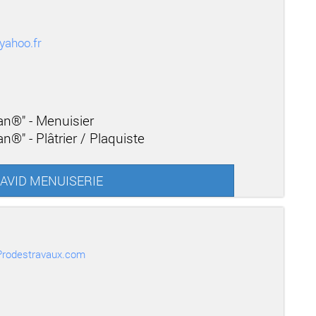
yahoo.fr
san®" - Menuisier
n®" - Plâtrier / Plaquiste
 DAVID MENUISERIE
r Prodestravaux.com