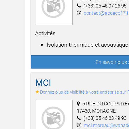
(+33) 05 46 97 26 95
contact@acdeco17.f
Activités
Isolation thermique et acoustique
En savoir plus
MCI
Donnez plus de visibilité à votre entreprise su
5 RUE DU COURS D'EA
17430, MORAGNE
(+33) 05 46 83 49 93
mci.moreau@wanado