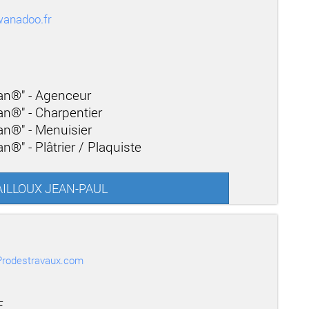
wanadoo.fr
san®" - Agenceur
san®" - Charpentier
san®" - Menuisier
n®" - Plâtrier / Plaquiste
MAILLOUX JEAN-PAUL
r Prodestravaux.com
E