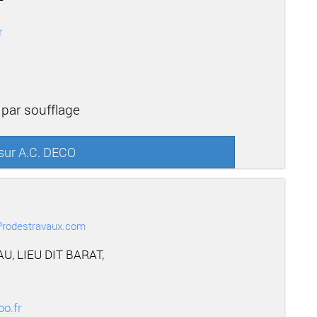
r
 par soufflage
 sur A.C. DECO
r Prodestravaux.com
U, LIEU DIT BARAT,
o.fr