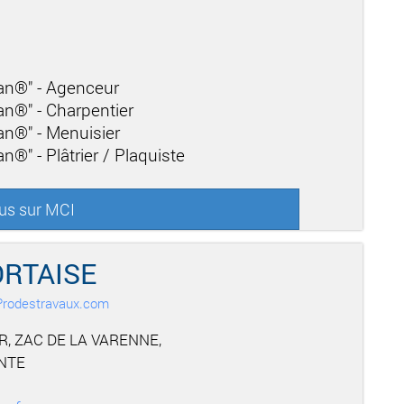
san®" - Agenceur
san®" - Charpentier
san®" - Menuisier
n®" - Plâtrier / Plaquiste
lus sur MCI
RTAISE
r Prodestravaux.com
R, ZAC DE LA VARENNE,
NTE