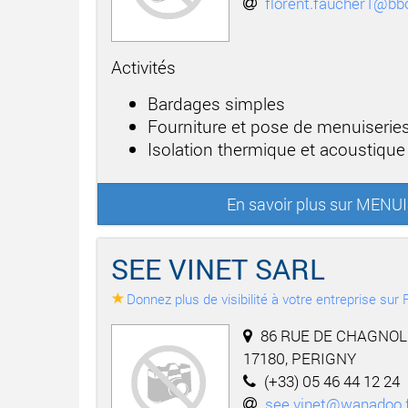
florent.faucher1@bbo
Activités
Bardages simples
Fourniture et pose de menuiseries
Isolation thermique et acoustique
En savoir plus sur ME
SEE VINET SARL
Donnez plus de visibilité à votre entreprise su
86 RUE DE CHAGNOL
17180, PERIGNY
(+33) 05 46 44 12 24
see.vinet@wanadoo.