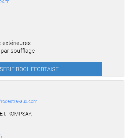
x.fr
 extérieures
 par soufflage
NUISERIE ROCHEFORTAISE
r Prodestravaux.com
ET, ROMPSAY,
fr