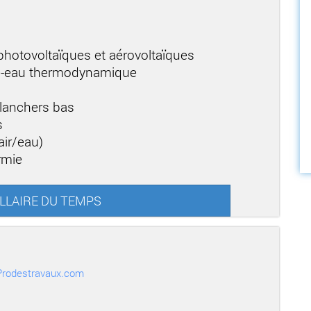
 photovoltaïques et aérovoltaïques
ffe-eau thermodynamique
planchers bas
s
air/eau)
rmie
 ALLAIRE DU TEMPS
r Prodestravaux.com