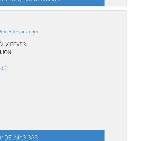
r Prodestravaux.com
AUX FEVES,
DIJON
.fr
sur DELMAS SAS