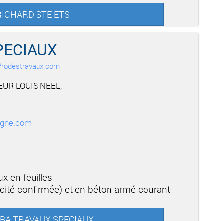
r RICHARD STE ETS
PECIAUX
r Prodestravaux.com
UR LOUIS NEEL,
ogne.com
x en feuilles
cité confirmée) et en béton armé courant
RREBA TRAVAUX SPECIAUX