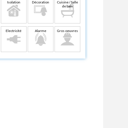
Isolation
Décoration
Cuisine / Salle
de bain
Electricité
Alarme
Gros oeuvres