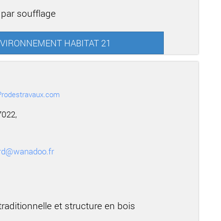
 par soufflage
 ENVIRONNEMENT HABITAT 21
r Prodestravaux.com
7022,
ard@wanadoo.fr
raditionnelle et structure en bois