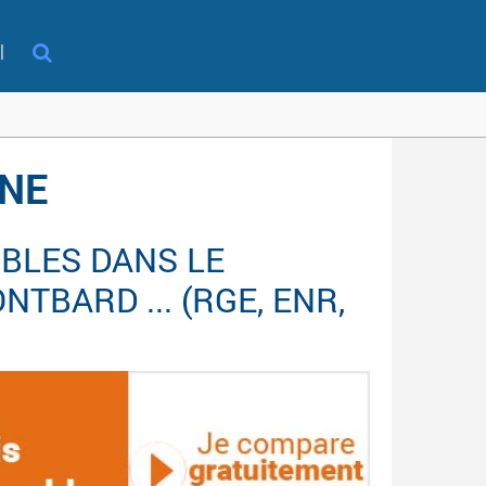
l
GNE
BLES DANS LE
TBARD ... (RGE, ENR,