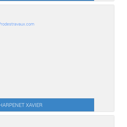
r Prodestravaux.com
 CHARPENET XAVIER