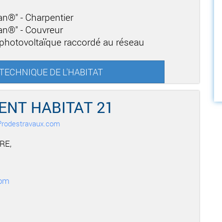
san®" - Charpentier
san®" - Couvreur
 photovoltaïque raccordé au réseau
U TECHNIQUE DE L'HABITAT
NT HABITAT 21
r Prodestravaux.com
RE,
com