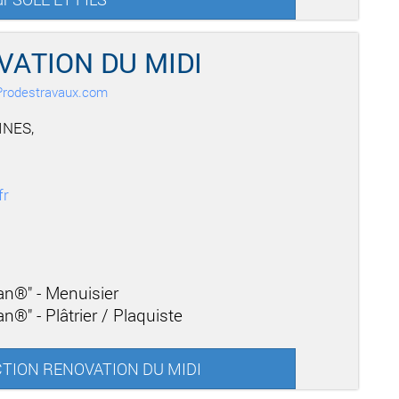
ATION DU MIDI
r Prodestravaux.com
INES,
fr
san®" - Menuisier
n®" - Plâtrier / Plaquiste
UCTION RENOVATION DU MIDI