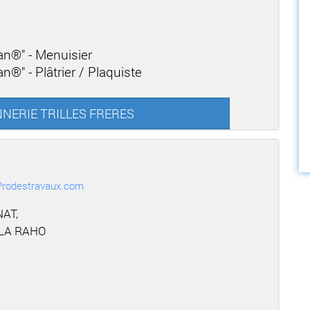
san®" - Menuisier
n®" - Plâtrier / Plaquiste
ONNERIE TRILLES FRERES
r Prodestravaux.com
NAT,
 LA RAHO