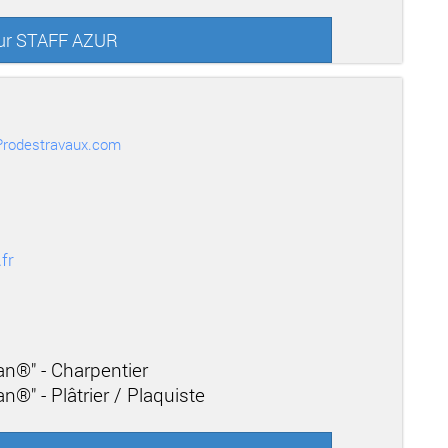
sur STAFF AZUR
r Prodestravaux.com
fr
san®" - Charpentier
n®" - Plâtrier / Plaquiste