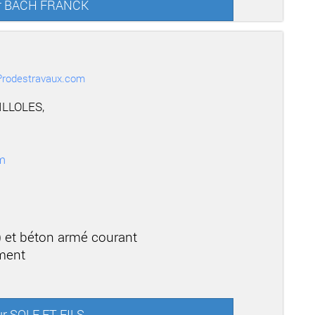
sur BACH FRANCK
r Prodestravaux.com
LLOLES,
m
) et béton armé courant
ement
ur SOLE ET FILS