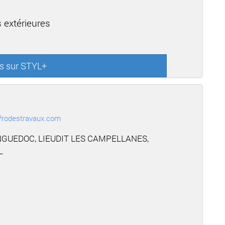
 extérieures
us sur STYL+
r Prodestravaux.com
NGUEDOC, LIEUDIT LES CAMPELLANES,
L