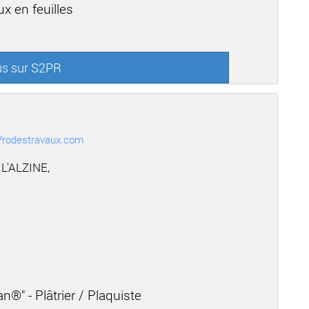
x en feuilles
us sur S2PR
r Prodestravaux.com
L'ALZINE,
n®" - Plâtrier / Plaquiste