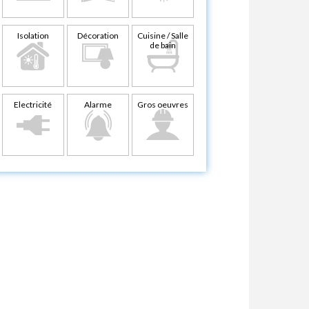
Isolation
Décoration
Cuisine / Salle
de bain
Electricité
Alarme
Gros oeuvres