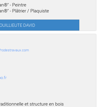
an®" - Peintre
n®" - Plâtrier / Plaquiste
 POUILLIEUTE DAVID
r Prodestravaux.com
o.fr
aditionnelle et structure en bois