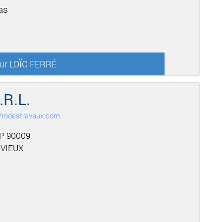
as
sur LOÏC FERRÉ
R.L.
r Prodestravaux.com
P 90009,
 VIEUX