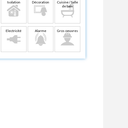
Isolation
Décoration
Cuisine / Salle
de bain
Electricité
Alarme
Gros oeuvres