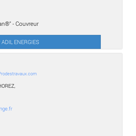
san®" - Couvreur
ur ADIL ENERGIES
r Prodestravaux.com
HOREZ,
nge.fr