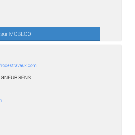
s sur MOBECO
r Prodestravaux.com
EIGNEURGENS,
m