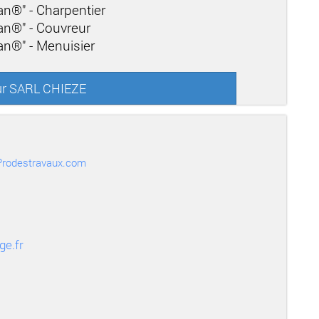
san®" - Charpentier
san®" - Couvreur
san®" - Menuisier
sur SARL CHIEZE
r Prodestravaux.com
ge.fr