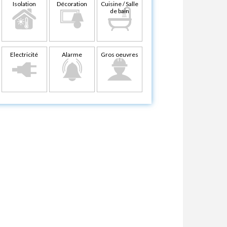
Isolation
Décoration
Cuisine / Salle
de bain
Electricité
Alarme
Gros oeuvres