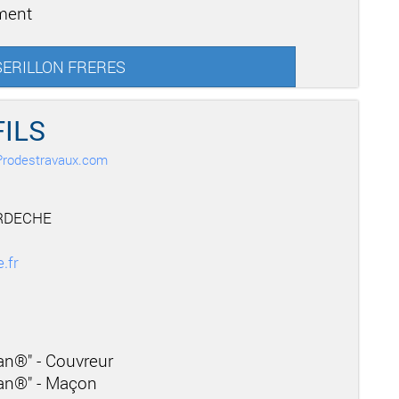
ement
r SERILLON FRERES
FILS
r Prodestravaux.com
ARDECHE
.fr
san®" - Couvreur
san®" - Maçon