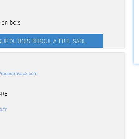
 en bois
QUE DU BOIS REBOUL A.T.B.R. SARL
r Prodestravaux.com
BRE
.fr