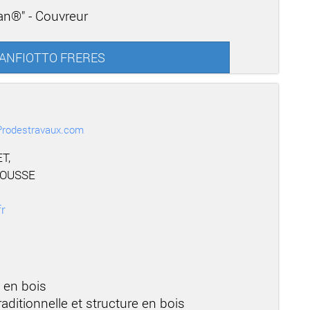
san®" - Couvreur
 MANFIOTTO FRERES
r Prodestravaux.com
T,
ROUSSE
fr
 en bois
aditionnelle et structure en bois