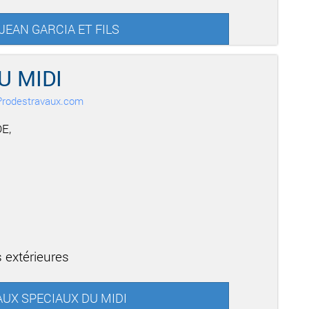
S JEAN GARCIA ET FILS
U MIDI
r Prodestravaux.com
E,
 extérieures
VAUX SPECIAUX DU MIDI