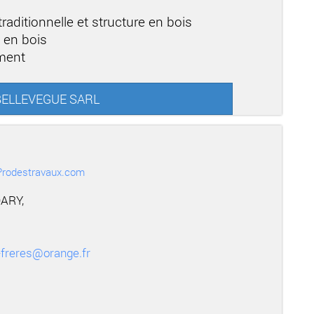
raditionnelle et structure en bois
 en bois
ement
r BELLEVEGUE SARL
r Prodestravaux.com
ARY,
-freres@orange.fr