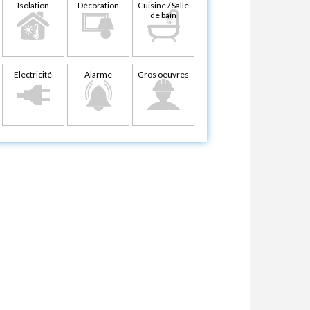
Isolation
Décoration
Cuisine / Salle
de bain
Electricité
Alarme
Gros oeuvres