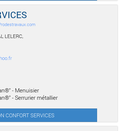
RVICES
r Prodestravaux.com
L LELERC,
oo.fr
san®" - Menuisier
n®" - Serrurier métallier
ISON CONFORT SERVICES