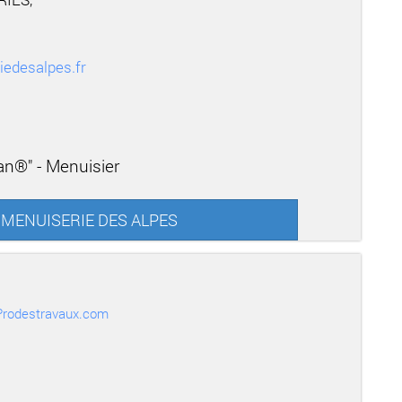
iedesalpes.fr
san®" - Menuisier
IN MENUISERIE DES ALPES
r Prodestravaux.com