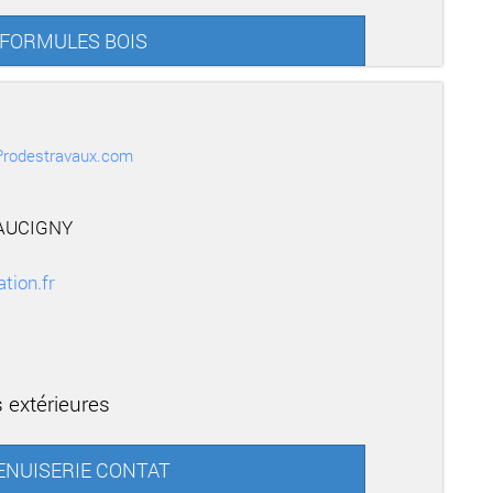
ur FORMULES BOIS
r Prodestravaux.com
FAUCIGNY
tion.fr
 extérieures
 MENUISERIE CONTAT