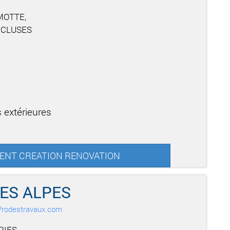
MOTTE,
 CLUSES
 extérieures
EMENT CREATION RENOVATION
DES ALPES
r Prodestravaux.com
IES,