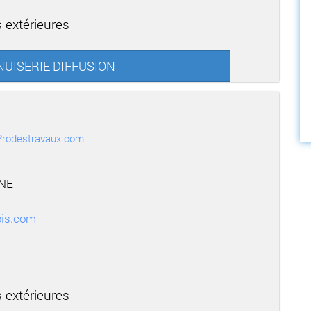
 extérieures
ENUISERIE DIFFUSION
r Prodestravaux.com
INE
ois.com
 extérieures