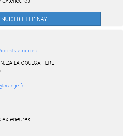
 extérieures
MENUISERIE LEPINAY
r Prodestravaux.com
N, ZA LA GOULGATIERE,
G
@orange.fr
 extérieures