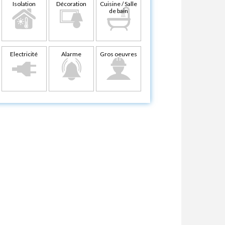
Isolation
Décoration
Cuisine / Salle
de bain
Electricité
Alarme
Gros oeuvres