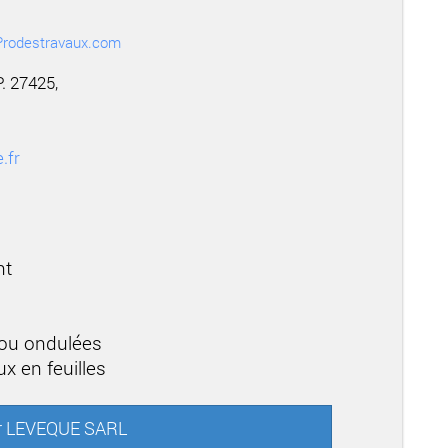
r Prodestravaux.com
. 27425,
.fr
nt
b
 ou ondulées
x en feuilles
ur LEVEQUE SARL