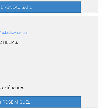
ur BRUNEAU SARL
r Prodestravaux.com
Z HELIAS,
 extérieures
sur ROSE MIGUEL