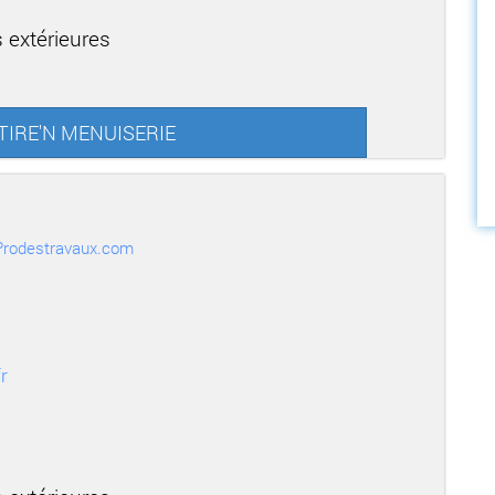
 extérieures
ARTIRE'N MENUISERIE
r Prodestravaux.com
r