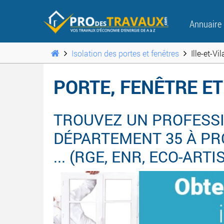
Annuaire
Isolation des portes et fenêtres
Ille-et-Vi
PORTE, FENÊTRE ET
TROUVEZ UN PROFESSI
DÉPARTEMENT 35 À PR
... (RGE, ENR, ECO-ART