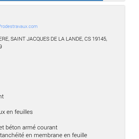
r Prodestravaux.com
ERE, SAINT JACQUES DE LA LANDE, CS 19145,
9
nt
b
x en feuilles
 et béton armé courant
étanchéité en membrane en feuille