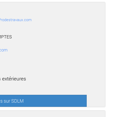
r Prodestravaux.com
MPTES
.com
 extérieures
us sur SDLM