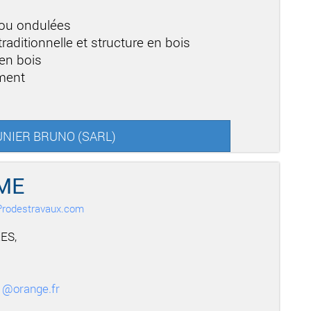
b
 ou ondulées
raditionnelle et structure en bois
en bois
ement
EUNIER BRUNO (SARL)
ME
r Prodestravaux.com
ES,
1@orange.fr