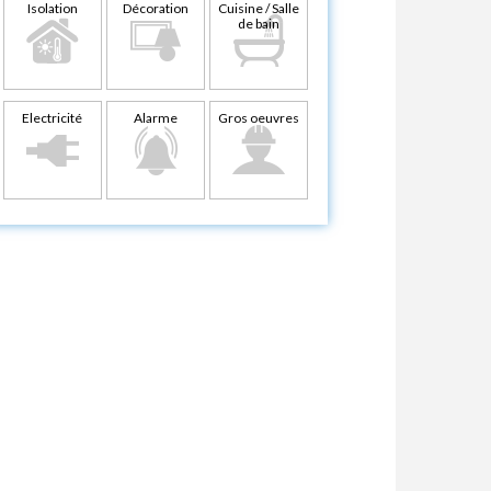
Isolation
Décoration
Cuisine / Salle
de bain
Electricité
Alarme
Gros oeuvres