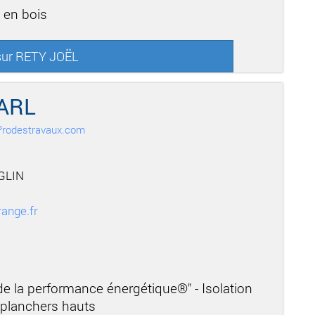
 en bois
 sur RETY JOËL
ARL
r Prodestravaux.com
GLIN
ange.fr
 de la performance énergétique®" - Isolation
t planchers hauts