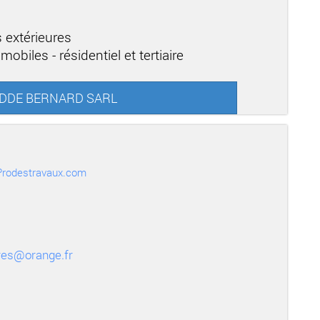
 extérieures
obiles - résidentiel et tertiaire
 MODDE BERNARD SARL
r Prodestravaux.com
res@orange.fr