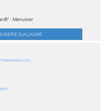
san®" - Menuisier
ENUISERIE GUILLAUME
r Prodestravaux.com
oo.fr