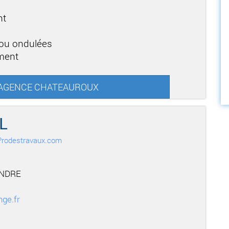
nt
b
 ou ondulées
ement
AC AGENCE CHATEAUROUX
L
r Prodestravaux.com
INDRE
ge.fr