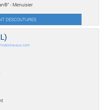
san®" - Menuisier
r ENT DESCOUTURES
L)
r Prodestravaux.com
r
nt