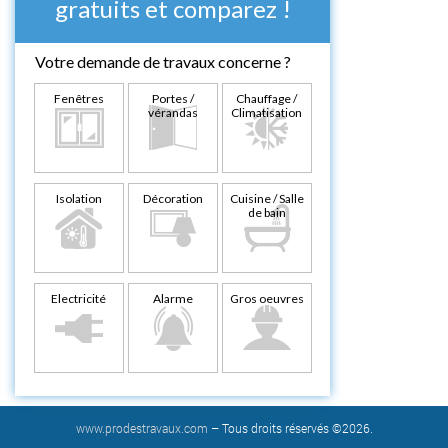
gratuits et comparez !
Votre demande de travaux concerne ?
Fenêtres
Portes /
Chauffage /
vérandas
Climatisation
Isolation
Décoration
Cuisine / Salle
de bain
Electricité
Alarme
Gros oeuvres
www.prodestravaux.com
– Tous droits réservés ©2026.